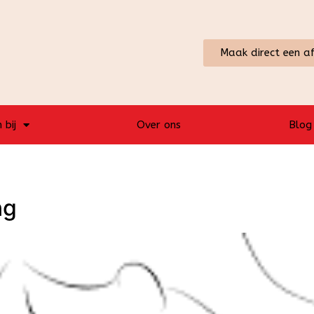
Maak direct een a
 bij
Over ons
Blog
ng